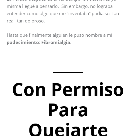
misma llegué a pensarlo. Sin embargo, no lograba
entender como algo que me “inventaba” podía ser tan
real, tan doloroso.
Hasta que finalmente alguien le puso nombre a mi
padecimiento
:
Fibromialgia
.
Con Permiso
Para
Quejarte