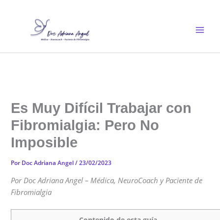
Ir
al
contenido
Es Muy Difícil Trabajar con
Fibromialgia: Pero No
Imposible
Por
Doc Adriana Angel
/
23/02/2023
Por Doc Adriana Angel – Médica, NeuroCoach y Paciente de
Fibromialgia
Contenido de esta guía