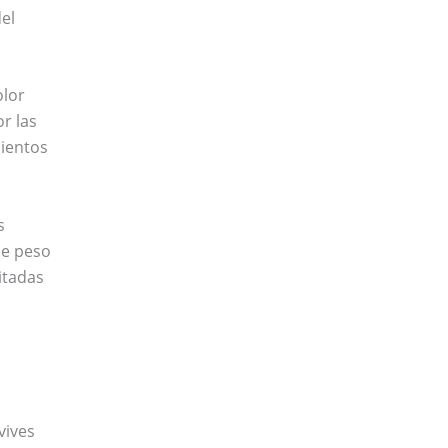
el
olor
r las
mientos
s
de peso
itadas
vives