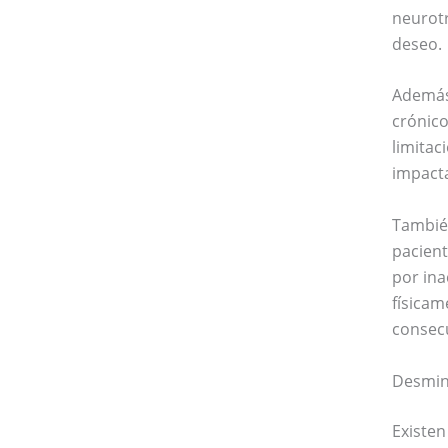
neurotr
deseo.
Además
crónico
limitac
impacta
También
pacient
por ina
físicam
consec
Desmint
Existen