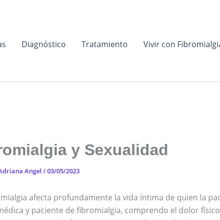
as
Diagnóstico
Tratamiento
Vivir con Fibromialgi
romialgia y Sexualidad
Adriana Angel
/
03/05/2023
omialgia afecta profundamente la vida íntima de quien la pa
dica y paciente de fibromialgia, comprendo el dolor físic