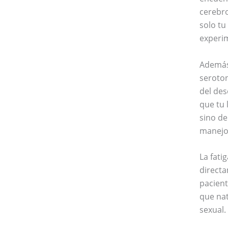
cerebr
solo tu
experim
Además,
seroton
del des
que tu 
sino d
manejo
La fati
directa
pacient
que nat
sexual.