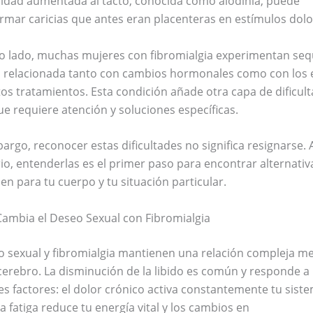
lidad aumentada al tacto, conocida como alodinia, puede
rmar caricias que antes eran placenteras en estímulos dol
ro lado, muchas mujeres con fibromialgia experimentan se
, relacionada tanto con cambios hormonales como con los 
tos tratamientos. Esta condición añade otra capa de dificul
que requiere atención y soluciones específicas.
argo, reconocer estas dificultades no significa resignarse. 
io, entenderlas es el primer paso para encontrar alternati
en para tu cuerpo y tu situación particular.
ambia el Deseo Sexual con Fibromialgia
o sexual y fibromialgia mantienen una relación compleja m
cerebro. La disminución de la libido es común y responde a
es factores: el dolor crónico activa constantemente tu sist
 la fatiga reduce tu energía vital y los cambios en