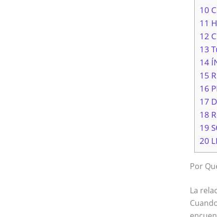
10 C
11 H
12 C
13 T
14 Í
15 
16 
17 
18 
19 
20 
Por Qué
La rela
Cuando 
encuent