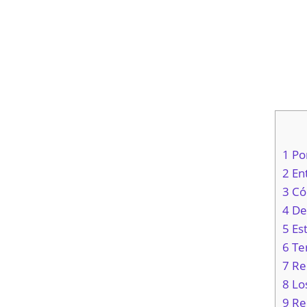
1 Po
2 En
3 Có
4 De
5 Es
6 Te
7 Re
8 Lo
9 Re