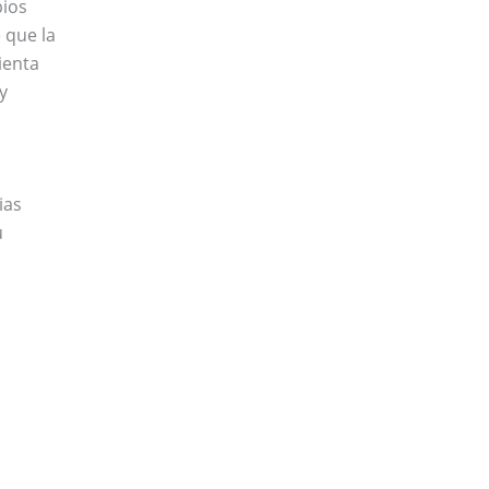
bios
 que la
ienta
y
ias
u