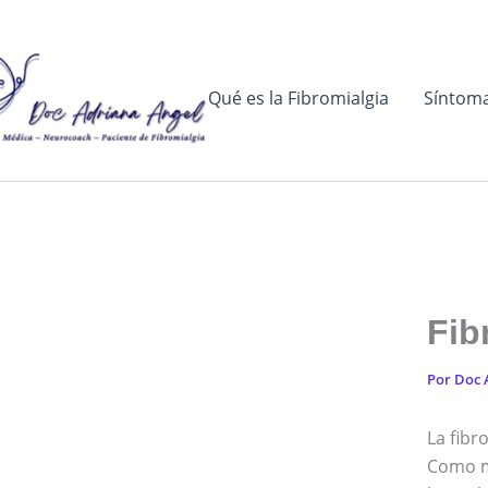
Ir
al
contenido
Qué es la Fibromialgia
Síntom
Fib
Por
Doc 
La fibr
Como mé