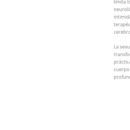
limita 
neuroló
intimid
terapé
cerebro
La sexu
transfo
práctic
cuerpo 
profun