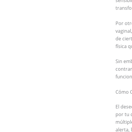
sensibi
transfo
Por ot
vaginal
de cier
física 
Sin emb
contrar
funcion
Cómo C
El dese
por tu 
múltipl
alerta,