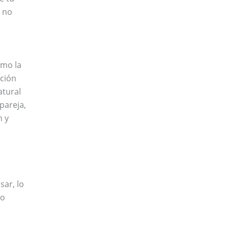
 no
omo la
ación
atural
pareja,
n y
sar, lo
to