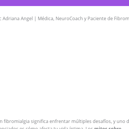
 Adriana Angel | Médica, NeuroCoach y Paciente de Fibrom
on fibromialgia significa enfrentar múltiples desafíos, y uno d
enciados es cómo afecta tu vida íntima. Los
mitos sobre