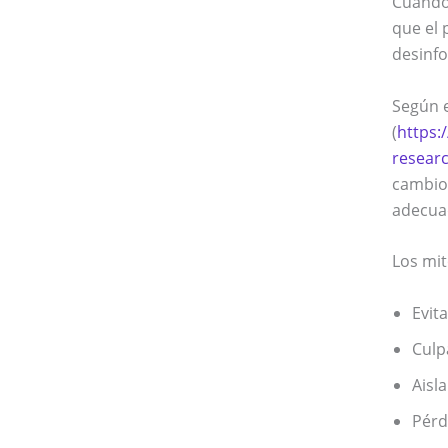
Cuando 
que el 
desinfo
Según e
(
https:
resear
cambios
adecuad
Los mit
Evit
Culp
Aisl
Pérd