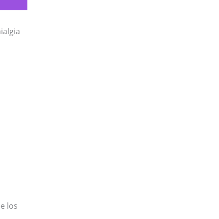
ialgia
e los