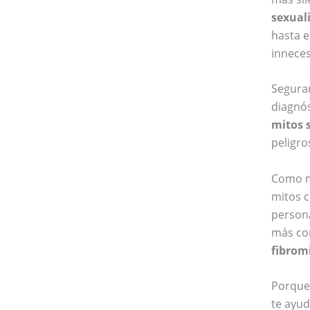
sexual
hasta e
inneces
Segura
diagnós
mitos 
peligro
Como mé
mitos c
persona
más co
fibrom
Porque 
te ayud