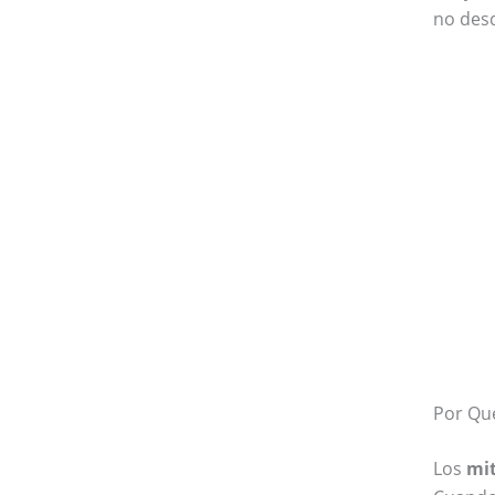
no desd
Por Qu
Los
mit