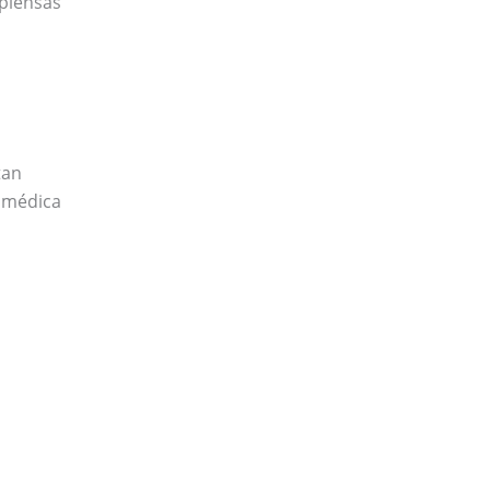
 piensas
tan
n médica