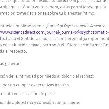
crees que tu dolor invalida tu derecho al placer, o cuando
problema está solo en tu cabeza, estás permitiendo que la
rmación tome decisiones sobre tu bienestar íntimo.
studios publicados en el
Journal of Psychosomatic Research
//www.sciencedirect.com/journal/journal-of-psychosomatic-
ch
), hasta el 80% de las mujeres con fibromialgia experimen
 en su función sexual, pero solo el 15% recibe informació
a al respecto.
os generan:
ación de la intimidad por miedo al dolor o al rechazo
a por no cumplir expectativas irreales
amiento en la relación de pareja
ida de autoestima y conexión con tu cuerpo