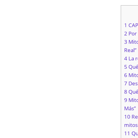
1 CAP
2 Por
3 Mit
Real”
4 La 
5 Qué
6 Mit
7 Des
8 Qué
9 Mit
Más”
10 Re
mitos
11 Qu