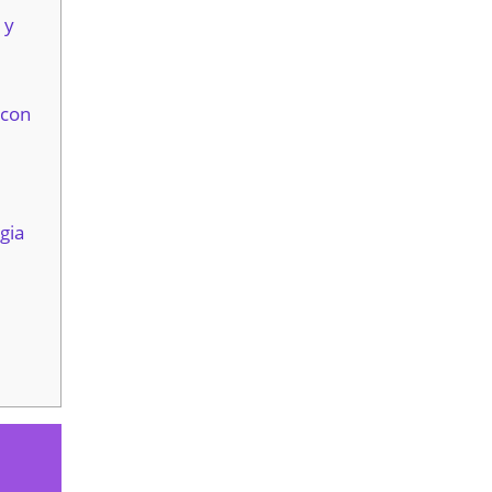
 y
 con
gia